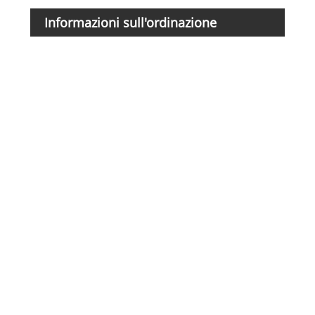
Nume
parte
Informazioni sull'ordinazione
CHW0
V1
CHW0
V1